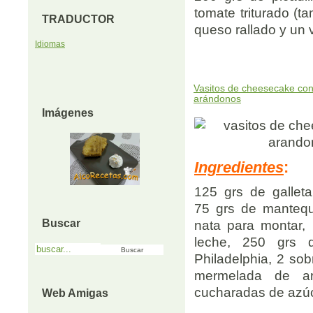
tomate triturado (ta
TRADUCTOR
queso rallado y un
Idiomas
Vasitos de cheesecake co
arándonos
Imágenes
Ingredientes
:
125 grs de gallet
75 grs de mantequ
Buscar
nata para montar,
leche, 250 grs
Philadelphia, 2 sob
mermelada de a
cucharadas de azúc
Web Amigas