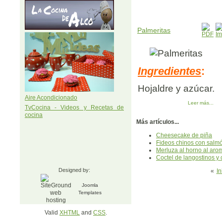
Palmeritas
Ingredientes
:
Hojaldre y azúcar.
Aire Acondicionado
Leer más...
TvCocina - Videos y Recetas de
cocina
Más artículos...
Cheesecake de piña
Fideos chinos con salm
Merluza al horno al aro
Coctel de langostinos y 
Designed by:
«
In
Joomla
Templates
Valid
XHTML
and
CSS
.